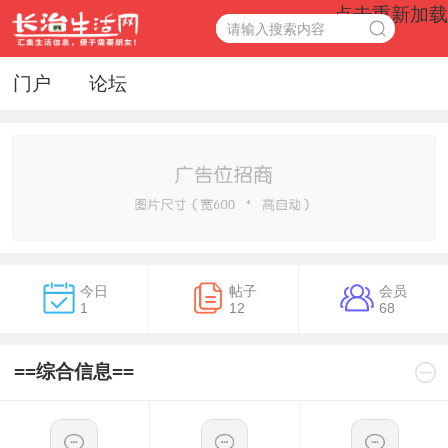
点击重新加载
门户
论坛
今日
帖子
会员
1
12
68
==综合信息==