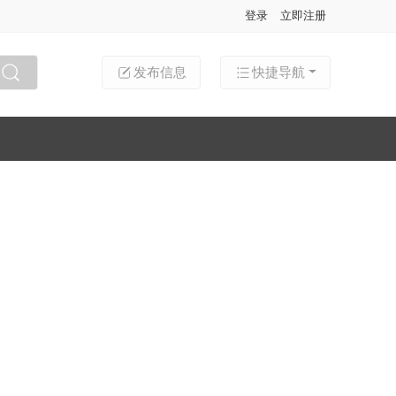
登录
立即注册
发布信息
快捷导航
搜索