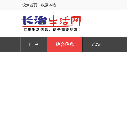
设为首页
收藏本站
门户
综合信息
论坛