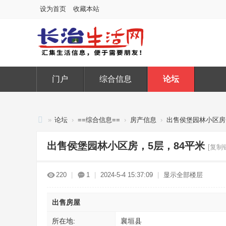
设为首页
收藏本站
门户
综合信息
论坛
»
论坛
›
==综合信息==
›
房产信息
›
出售侯堡园林小区房
长
出售侯堡园林小区房，5层，84平米
[复制
治
生
220
|
1
|
2024-5-4 15:37:09
|
显示全部楼层
活
网
出售房屋
所在地:
襄垣县