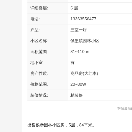
详细楼层:
5 层
电话:
13363556477
户型:
三室一厅
小区名称:
侯堡镇园林小区
面积范围:
81~110 ㎡
地下室:
有
房产性质:
商品房(大红本)
价格范围:
20~30W
装修情况:
精装修
本帖最后由 
出售侯堡园林小区房，5层，84平米。