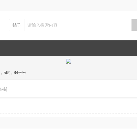
帖子
，5层，84平米
链接]