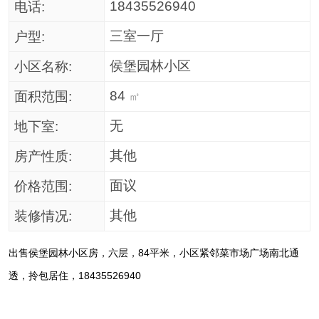
18435526940
电话:
三室一厅
户型:
侯堡园林小区
小区名称:
84
面积范围:
㎡
无
地下室:
其他
房产性质:
面议
价格范围:
其他
装修情况:
出售侯堡园林小区房，六层，84平米，小区紧邻菜市场广场南北通
透，拎包居住，18435526940