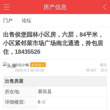
房产信息
门户
论坛
出售侯堡园林小区房，六层，84平米，
小区紧邻菜市场广场南北通透，拎包居
住，18435526
论坛小编
楼主
超级版主
2024-5-1 20:33:34
427
0
出售房屋
襄垣县
所在地:
6
详细楼层:
层