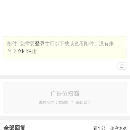
附件:
您需要
登录
才可以下载或查看附件。没有账
号？
立即注册
全部回复
看全部
倒序浏览