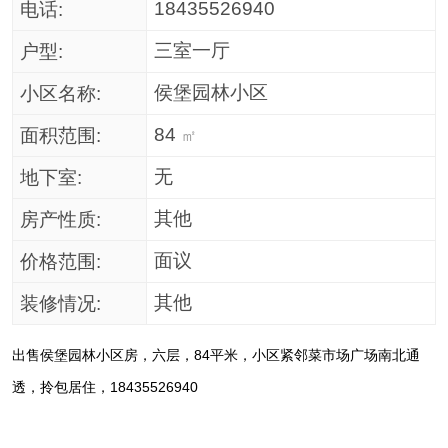
18435526940
电话:
三室一厅
户型:
侯堡园林小区
小区名称:
84
面积范围:
㎡
无
地下室:
其他
房产性质:
面议
价格范围:
其他
装修情况:
出售侯堡园林小区房，六层，84平米，小区紧邻菜市场广场南北通
透，拎包居住，18435526940