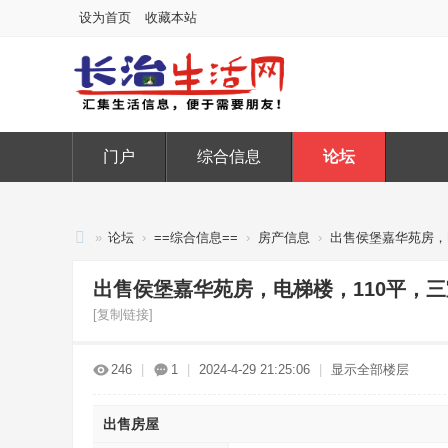
设为首页
收藏本站
门户
综合信息
论坛
»
论坛
›
==综合信息==
›
房产信息
›
出售侯堡嘉华苑房，电
长
出售侯堡嘉华苑房，电梯楼，110平，三室
治
[复制链接]
生
活
246
|
1
|
2024-4-29 21:25:06
|
显示全部楼层
网
出售房屋