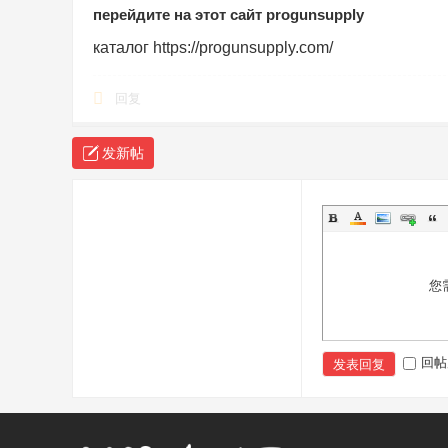
перейдите на этот сайт progunsupply
каталог https://progunsupply.com/
回复
发新帖
您
回帖
发表回复