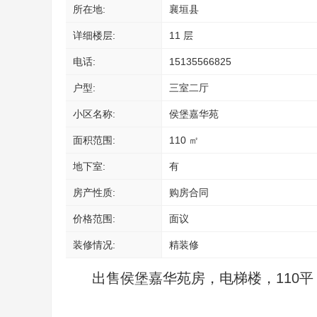
所在地:
襄垣县
详细楼层:
11 层
电话:
15135566825
户型:
三室二厅
小区名称:
侯堡嘉华苑
面积范围:
110 ㎡
地下室:
有
房产性质:
购房合同
价格范围:
面议
装修情况:
精装修
出售侯堡嘉华苑房，电梯楼，110平，