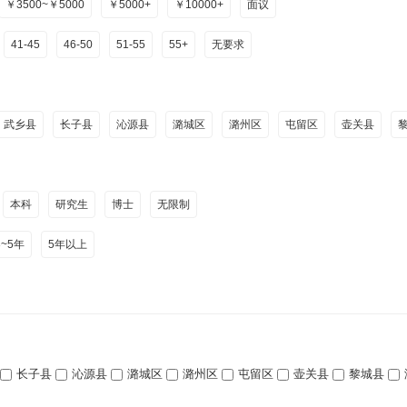
￥3500~￥5000
￥5000+
￥10000+
面议
41-45
46-50
51-55
55+
无要求
武乡县
长子县
沁源县
潞城区
潞州区
屯留区
壶关县
本科
研究生
博士
无限制
3~5年
5年以上
长子县
沁源县
潞城区
潞州区
屯留区
壶关县
黎城县