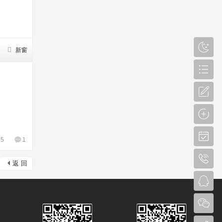
新窗
35
1
返 回