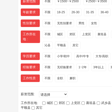
薪资范围 :
不限
￥1500~￥2500
￥2500~￥3500
年龄要求 :
不限
18-25
26-30
31-35
36-40
性别要求 :
不限
无性别要求
男性
女性
工作所在
不限
城区
郊区
上党区
襄垣县
地 :
沁县
平顺县
其它
学历要求 :
不限
小学/初中
高中/中专
大专/高职
经验要求 :
不限
无经验要求
1~2年
3年以上
工作性质 :
不限
全职
兼职
薪资范围:
工作所在地:
城区
郊区
上党区
襄垣县
武乡县
平顺县
其它