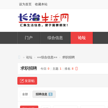
设为首页
收藏本站
门户
综合信息
论坛
»
论坛
›
==综合信息==
›
求职招聘
长
求职招聘
今日:
0
|
主题:
1
|
排名:
8
治
生
发新帖
活
网
全部
招聘信息
1