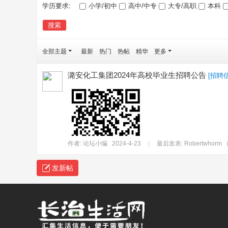
学历要求:
小学/初中
高中/中专
大专/高职
本科
搜索
全部主题
最新
热门
热帖
精华
更多
潞安化工集团2024年高校毕业生招聘公告
[
招聘
作者:
论坛小编
2024-4-23
|
最后发表:
Robertwhorm
发新帖