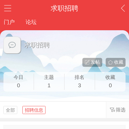
求职招聘
门户
论坛
求职招聘
发帖
收藏
今日
主题
排名
收藏
0
1
3
0
筛选
全部
招聘信息