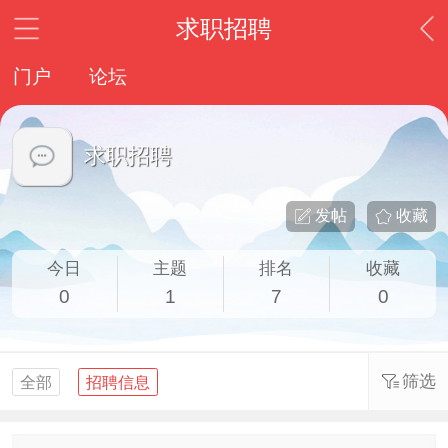
求职招聘
门户
论坛
求职招聘
发帖
收藏
今日
主题
排名
收藏
0
1
7
0
筛选
全部
招聘信息