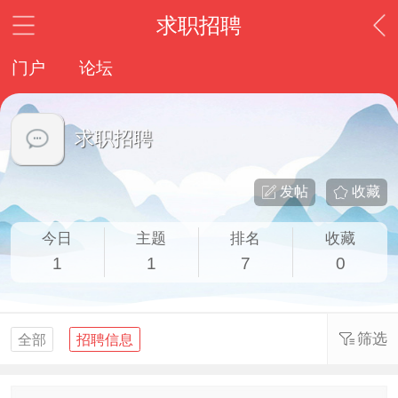
求职招聘
门户
论坛
求职招聘
发帖
收藏
今日
主题
排名
收藏
1
1
7
0
筛选
全部
招聘信息