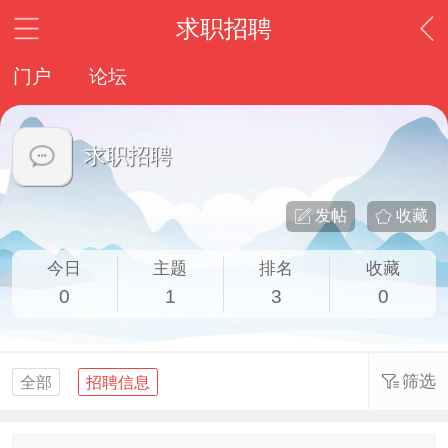
求职招聘
门户
论坛
求职招聘
发帖
收藏
今日
主题
排名
收藏
0
1
3
0
筛选
全部
招聘信息