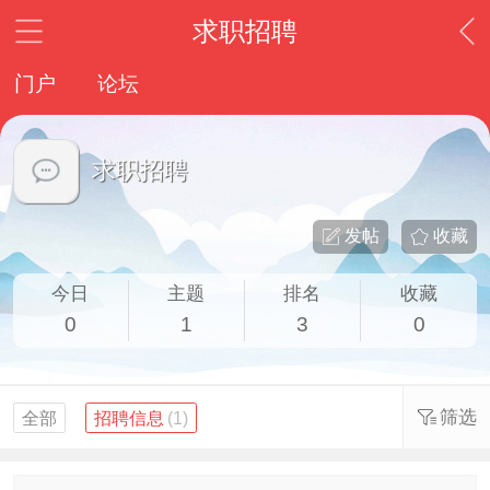
求职招聘
门户
论坛
求职招聘
发帖
收藏
今日
主题
排名
收藏
0
1
3
0
筛选
全部
招聘信息
(1)