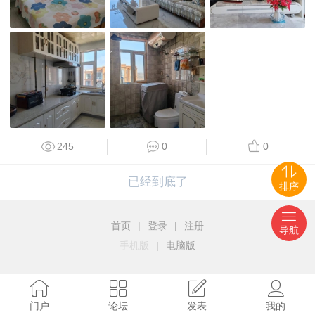
245
0
0
已经到底了
排序
首页
|
登录
|
注册
导航
手机版
|
电脑版
门户
论坛
发表
我的