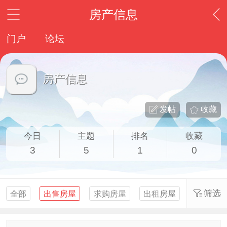
房产信息
门户
论坛
房产信息
发帖
收藏
今日
主题
排名
收藏
3
5
1
0
筛选
全部
出售房屋
求购房屋
出租房屋
求租房屋