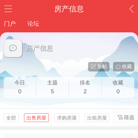
房产信息
门户
论坛
房产信息
发帖
收藏
今日
主题
排名
收藏
0
5
2
0
筛选
全部
出售房屋
求购房屋
出租房屋
求租房屋