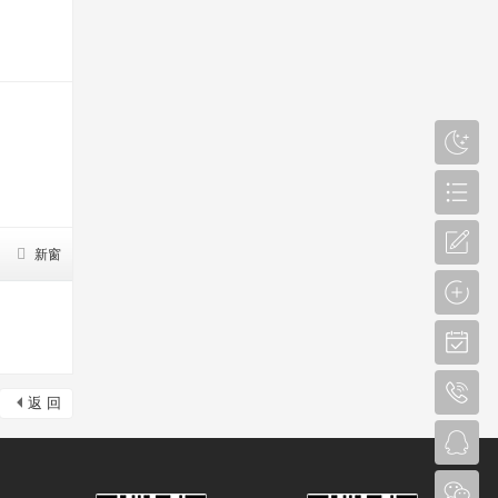
新窗
返 回