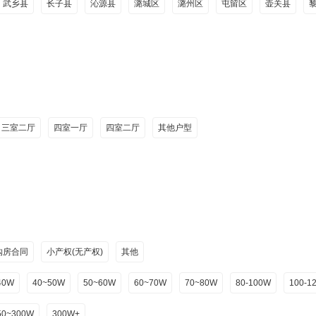
武乡县
长子县
沁源县
潞城区
潞州区
屯留区
壶关县
三室二厅
四室一厅
四室二厅
其他户型
购房合同
小产权(无产权)
其他
40W
40~50W
50~60W
60~70W
70~80W
80-100W
100-1
50~300W
300W+