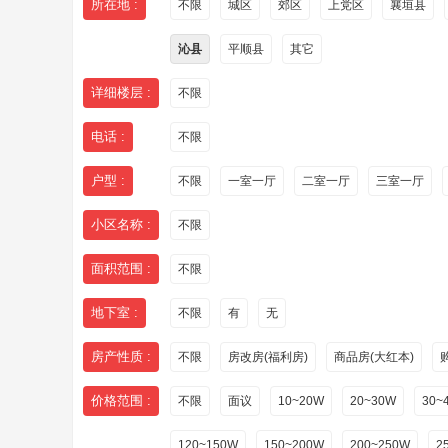
所在地 :
不限
城区
郊区
上党区
襄垣县
沁县
平顺县
其它
详细楼层 :
不限
电话 :
不限
户型 :
不限
一室一厅
二室一厅
三室一厅
小区名称 :
不限
面积范围 :
不限
地下室 :
不限
有
无
房产性质 :
不限
房改房(福利房)
商品房(大红本)
价格范围 :
不限
面议
10~20W
20~30W
30~
120~150W
150~200W
200~250W
2