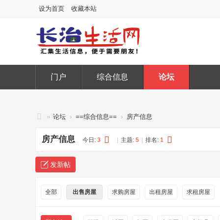
设为首页
收藏本站
门户
综合信息
论坛
»
论坛
›
==综合信息==
›
房产信息
长
房产信息
今日:
3
|
主题:
5
|
排名:
1
治
生
发新帖
活
网
全部
出售房屋
求购房屋
出租房屋
求租房屋