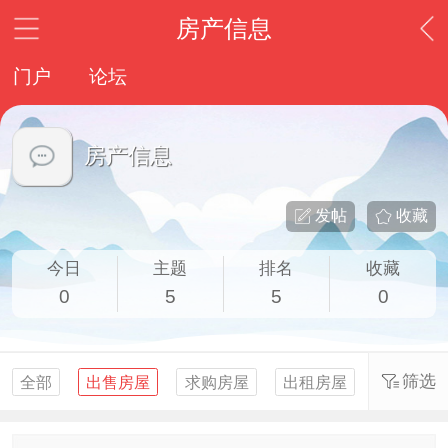
房产信息
门户
论坛
房产信息
发帖
收藏
今日
主题
排名
收藏
0
5
5
0
筛选
全部
出售房屋
求购房屋
出租房屋
求租房屋