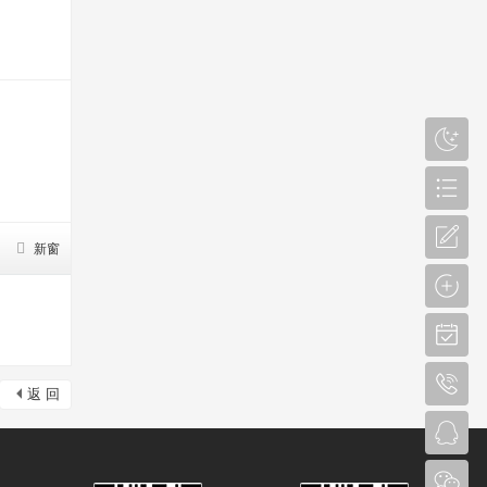
新窗
返 回