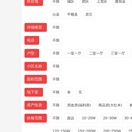
所在地 :
不限
城区
郊区
上党区
襄垣县
沁县
平顺县
其它
详细楼层 :
不限
电话 :
不限
户型 :
不限
一室一厅
二室一厅
三室一厅
小区名称 :
不限
面积范围 :
不限
地下室 :
不限
有
无
房产性质 :
不限
房改房(福利房)
商品房(大红本)
价格范围 :
不限
面议
10~20W
20~30W
30~
120~150W
150~200W
200~250W
2