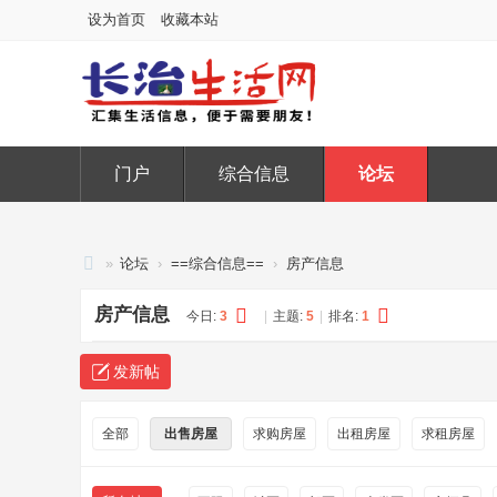
设为首页
收藏本站
门户
综合信息
论坛
»
论坛
›
==综合信息==
›
房产信息
长
房产信息
今日:
3
|
主题:
5
|
排名:
1
治
生
发新帖
活
网
全部
出售房屋
求购房屋
出租房屋
求租房屋