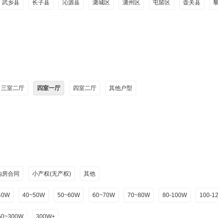
武乡县
长子县
沁源县
潞城区
潞州区
屯留区
壶关县
三室二厅
四室一厅
四室二厅
其他户型
购房合同
小产权(无产权)
其他
40W
40~50W
50~60W
60~70W
70~80W
80-100W
100-1
50~300W
300W+