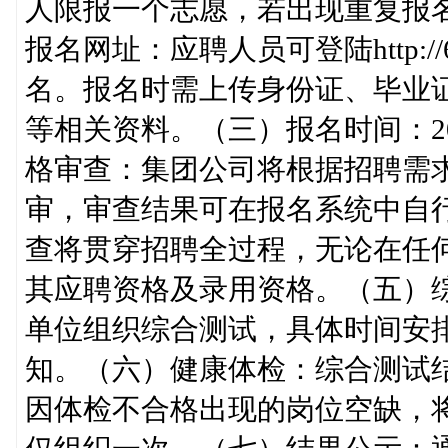
人限报一个志愿，若出现重复报
报名网址：应聘人员可登陆http://60.
名。报名时需上传身份证、毕业
等相关资料。（三）报名时间：2024
格审查：集团公司将根据招聘需
审，审查结果可在报名系统中自
查将贯穿招聘全过程，无论在任
其应聘资格及录用资格。（五）
单位组织综合测试，具体时间安
知。（六）健康体检：综合测试
因体检不合格出现的岗位空缺，